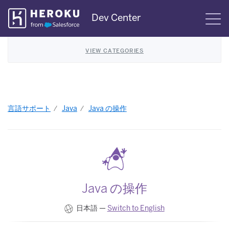
Skip
Dev Center
S
Navigation
VIEW CATEGORIES
言語サポート
Java
Java の操作
Java の操作
日本語 —
Switch to English