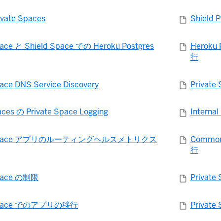
ivate Spaces
Shield P
pace と Shield Space での Heroku Postgres
Heroku
行
pace DNS Service Discovery
Priva
aces の Private Space Logging
Internal
e Space アプリのルーティングヘルスメトリクス
Common
行
Space の制限
Privat
 Space でのアプリの移行
Priva