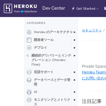
Skip
Dev Center
Get Started
Navigation
CATEGORIES
セキュリティ
Heroku のアーキテクチャ
開発者ツール
デプロイ
継続的デリバリーとインテ
グレーション (Heroku
Flow)
Private
言語サポート
Heroku Team
にお問い合わ
データベースとデータ管
理
AI
モニタリングとメトリク
注目記事
ス