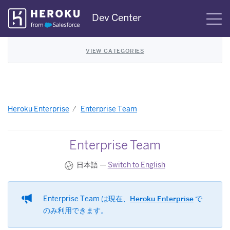
Skip
Dev Center
S
Navigation
VIEW CATEGORIES
Heroku Enterprise
Enterprise Team
Enterprise Team
日本語 —
Switch to English
Enterprise Team は現在、
Heroku Enterprise
​ で
のみ利用できます。